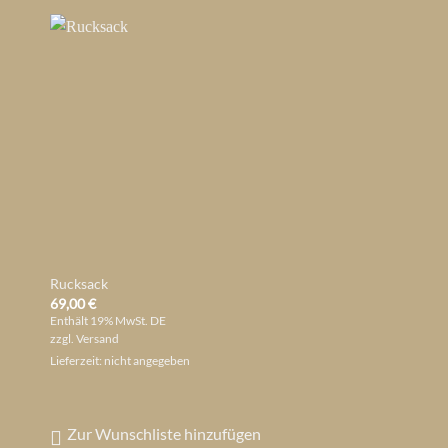
Rucksack
Chilly´s Bottle
69,00
€
59,00
€
Enthält 19% MwSt. DE
Enthält 19% MwSt. DE
zzgl.
Versand
zzgl.
Versand
Lieferzeit: nicht angegeben
Lieferzeit: nicht angegeb
Zur Wunschliste hinzufügen
Zur Wunschliste