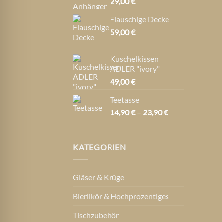
29,00
€
Flauschige Decke
59,00
€
Kuschelkissen
ADLER "ivory"
49,00
€
Teetasse
Preisspanne:
14,90
€
–
23,90
€
14,90 €
bis
23,90 €
KATEGORIEN
Gläser & Krüge
Bierlikör & Hochprozentiges
Tischzubehör