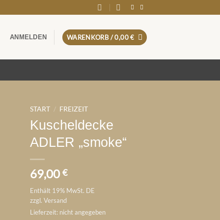
ANMELDEN
WARENKORB /
0,00
€
START
/
FREIZEIT
Kuscheldecke
ADLER „smoke“
69,00
€
Enthält 19% MwSt. DE
zzgl.
Versand
Lieferzeit: nicht angegeben