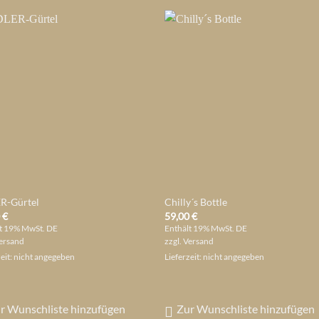
R-Gürtel
Chilly´s Bottle
0
€
59,00
€
t 19% MwSt. DE
Enthält 19% MwSt. DE
ersand
zzgl.
Versand
zeit: nicht angegeben
Lieferzeit: nicht angegeben
r Wunschliste hinzufügen
Zur Wunschliste hinzufügen