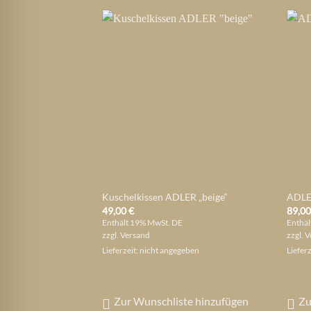
Kuschelkissen ADLER „beige“
ADLE
49,00
€
89,0
Enthält 19% MwSt. DE
Enthäl
zzgl.
Versand
zzgl.
V
Lieferzeit: nicht angegeben
Liefer
Zur Wunschliste hinzufügen
Zu