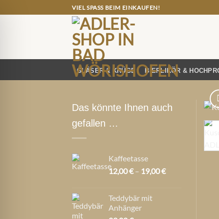
Zum
VIEL SPASS BEIM EINKAUFEN!
Inhalt
springen
GLÄSER & KRÜGE
BIERLIKÖR & HOCHPR
Das könnte Ihnen auch
gefallen …
Kaffeetasse
Preisspanne:
12,00
€
–
19,00
€
12,00 €
bis
Teddybär mit
19,00 €
Anhänger