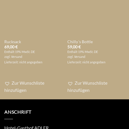
Rucksack
Chilly´s Bottle
69,00
€
59,00
€
Enthält 19% MwSt. DE
Enthält 19% MwSt. DE
zzgl.
Versand
zzgl.
Versand
Lieferzeit: nicht angegeben
Lieferzeit: nicht angegeben
Zur Wunschliste
Zur Wunschliste
hinzufügen
hinzufügen
ANSCHRIFT
Hotel-Gasthof ADLER